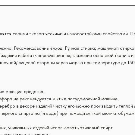
авятся своими экологическими и износостойкими свойствами. П
ежно. Рекомендованный уход: Ручная стирка; машинная стирка&
 изделия избегать пересушивания; глажение основной ткани с 
аночной/ лицевой стороны через марлю при температуре до 150*
кие моющие средства,
арфора не рекомендуется мыть в посудомоечной машине,
серебро в декоре изделий чистку его можно производить тепло
тырного спирта на 1л воды) при помощи мягкой хлопчатобумажно
х, уникальных изделий использовать этиловый спирт,
ищать мягкими щетками.