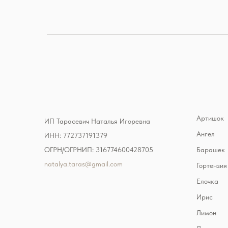
Артишок
ИП Тарасевич Наталья Игоревна
Ангел
ИНН: 772737191379
ОГРН/ОГРНИП: 316774600428705
Барашек
natalya.taras@gmail.com
Гортензия
Елочка
Ирис
Лимон