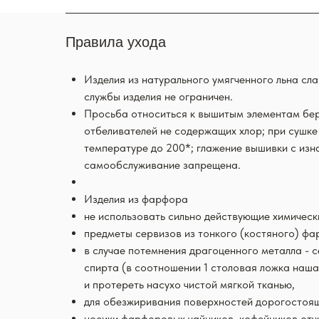
Правила ухода
Изделия из натурального умягченного льна сл
службы изделия не ограничен.
Просьба относиться к вышитым элементам бер
отбеливателей не содержащих хлор; при сушке
температуре до 200*; глажение вышивки с изн
самообслуживание запрещена.
Изделия из фарфора
не использовать сильно действующие химичес
предметы сервизов из тонкого (костяного) ф
в случае потемнения драгоценного металла - 
спирта (в соотношении 1 столовая ложка наша
и протереть насухо чистой мягкой тканью,
для обезжиривания поверхностей дорогостоящи
носики фарфоровых чайников, кофейников отч