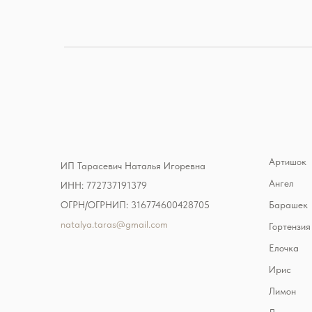
Артишок
ИП Тарасевич Наталья Игоревна
Ангел
ИНН: 772737191379
ОГРН/ОГРНИП: 316774600428705
Барашек
natalya.taras@gmail.com
Гортензия
Елочка
Ирис
Лимон