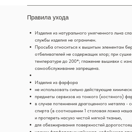
Правила ухода
Изделия из натурального умягченного льна сл
службы изделия не ограничен.
Просьба относиться к вышитым элементам бер
отбеливателей не содержащих хлор; при сушке
температуре до 200*; глажение вышивки с изн
самообслуживание запрещена.
Изделия из фарфора
не использовать сильно действующие химичес
предметы сервизов из тонкого (костяного) ф
в случае потемнения драгоценного металла - 
спирта (в соотношении 1 столовая ложка наша
и протереть насухо чистой мягкой тканью,
для обезжиривания поверхностей дорогостоящи
носики фарфоровых чайников, кофейников отч