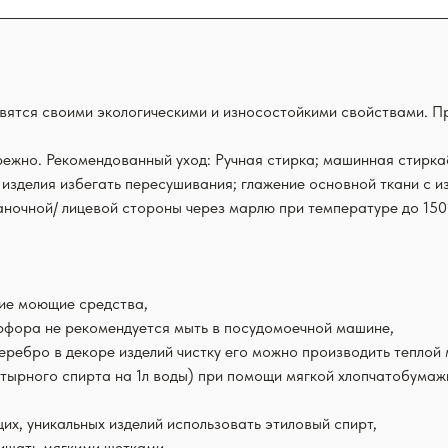
авятся своими экологическими и износостойкими свойствами. П
ежно. Рекомендованный уход: Ручная стирка; машинная стирка&
 изделия избегать пересушивания; глажение основной ткани с 
аночной/ лицевой стороны через марлю при температуре до 150*
кие моющие средства,
арфора не рекомендуется мыть в посудомоечной машине,
серебро в декоре изделий чистку его можно производить тепло
тырного спирта на 1л воды) при помощи мягкой хлопчатобумажно
х, уникальных изделий использовать этиловый спирт,
ищать мягкими щетками.