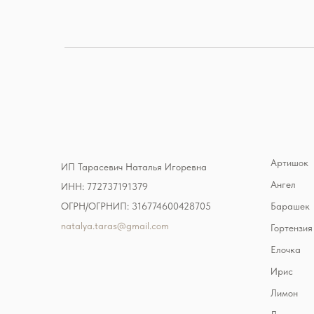
Артишок
ИП Тарасевич Наталья Игоревна
Ангел
ИНН: 772737191379
ОГРН/ОГРНИП: 316774600428705
Барашек
natalya.taras@gmail.com
Гортензия
Елочка
Ирис
Лимон