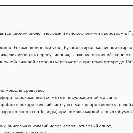
авятся своими экологическими и износостойкими свойствами. П
ежно. Рекомендованный уход: Ручная стирка; машинная стирка&
 изделия избегать пересушивания; глажение основной ткани с 
аночной/ лицевой стороны через марлю при температуре до 150*
кие моющие средства,
арфора не рекомендуется мыть в посудомоечной машине,
серебро в декоре изделий чистку его можно производить тепло
тырного спирта на 1л воды) при помощи мягкой хлопчатобумажно
х, уникальных изделий использовать этиловый спирт,
ищать мягкими щетками.