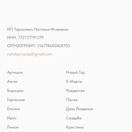
ИП Тарасевич Наталья Игоревна
ИНН: 772737191379
ОГРН/ОГРНИП: 316774600428705
natalya.taras@gmail.com
Артишок
Новый Год
Ангел
8 Марта
Барашек
Рождество
Гортензия
Пасха
Елочка
День Рождения
Ирис
Свадьба
Лимон
Кристины