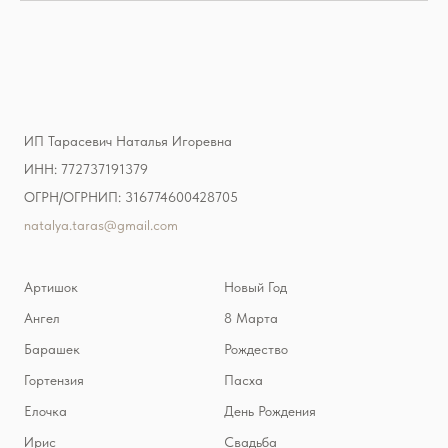
ИП Тарасевич Наталья Игоревна
ИНН: 772737191379
ОГРН/ОГРНИП: 316774600428705
natalya.taras@gmail.com
Артишок
Новый Год
Ангел
8 Марта
Барашек
Рождество
Гортензия
Пасха
Елочка
День Рождения
Ирис
Свадьба