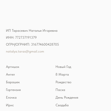
ИП Тарасевич Наталья Игоревна
ИНН: 772737191379
ОГРН/ОГРНИП: 316774600428705
natalya.taras@gmail.com
Артишок
Новый Год
Ангел
8 Марта
Барашек
Рождество
Гортензия
Пасха
Елочка
День Рождения
Ирис
Свадьба