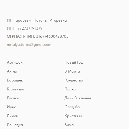
ИП Тарасевич Наталья Игоревна
ИНН: 772737191379
ОГРН/ОГРНИП: 316774600428705
natalya.taras@gmail.com
Артишок
Новый Год
Ангел
8 Марта
Барашек
Рождество
Гортензия
Пасха
Елочка
День Рождения
Ирис
Свадьба
Лимон
Кристины
Лошадка
Зима