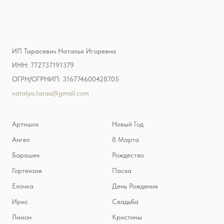
ИП Тарасевич Наталья Игоревна
ИНН: 772737191379
ОГРН/ОГРНИП: 316774600428705
natalya.taras@gmail.com
Артишок
Новый Год
Ангел
8 Марта
Барашек
Рождество
Гортензия
Пасха
Елочка
День Рождения
Ирис
Свадьба
Лимон
Кристины